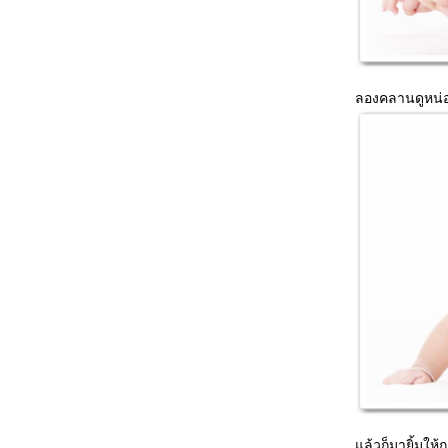
ลูกอิจฉา...มาล่ะคร้าบ
ไปหาคุณหมอมาอีกแล้ว...Second Opinion
ไปหาหมอมาแระ...6 สัปดาห์หลังแท้ง เป็นไรอีก
เนี่ยเรา
ประจำเดือนมาแร้ว...ดีใจจังเล
ลองคลานดูหน่อ
วิตามินอันใหม่...แต่หาซื้อยากจัง
เตรียมตัวเป็นคุณแม่...อีกซักครั้ง
สารพัดตัวช่วย3 Pre-Seed Gel ช่วยน้องจอร์จ
ห้วิ่งปรู๊ดปร๊าด
สารพัดตัวช่วย2 กล้องตรวจน้ำลา
สารพัดตัวช่วย1 ชุดทดสอบการตกไข่ (LH
Ovulation Test )
ล้วก็มายิ้มให้ก