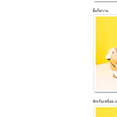
ิ้มก็หวาน
ชักเริ่มเหนื่อย แต