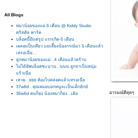
All Blogs
หมาน้อยของแม่ 6 เดือน @ Kiddy Studio
คริสตัล พาร์ค
บล็อคนี้มีแต่รูป แรกเกิด-5 เดือน
เผลอแป็บเดียว แม่เลี้ยงน้องกรณ์มา 5 เดือนแล้ว
เหรอเนี่ย....
ลูกหมาน้อยของแม่...4 เดือนแล้วคร้าบ
ไม่ได้อัพบล็อคซะนาน...นนน ลูกจาเป็นหนุ่ม
ร้วเนี่
เหวย...ยยย ต้องไปคลอดแล้วเหรอเนี่
37w6d...คุณหมอบอกหนูจะเป็นเด็กยักษ์
อารมณ์ดีสุดๆ
36w6d คนก็ยุ่ง น้องหมาก็ยุ่ง...เฮ้อ
35 weeks นัดคุณหมอ + อบรมคุณแม่ก่อนคลอด
ครั้งที่ 3
34 week เตรียมของใช้ให้ลูกหมาน้อ
อบรมคุณแม่ก่อนคลอด ครั้งที่ 1 & 2
เปิดถุงจากงาน BBB 2010 ลูกของเพียบ แม่กิน
กลบคร้าบ