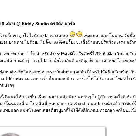
 6 เดือน @ Kiddy Studio คริสตัล พาร์ค
ยังกะโกหก ลูกโตไวยังกะปลาหางนกยูง
เพิ่งแบเบาะมาไม่นาน วันนี้ล
ย่อนยานตามไปด้วย...ไม่จิ๊ง...งง ตึงเปรี๊ยะซะเสื้อผ้าแทบปริแร้วนะเรา กร๊า
t voucher มา 1 ใบ สำหรับถ่ายรูปที่สตูดิโอ ใช้สิทธิ์ได้ถึง 6 เดือนนับจากว
ณแฟน ชวนยิกๆ ว่าจะไปถ่ายเมื่อไหร่กันดี พอดีฤกษ์งามยามปลอด ไปเลยละก
ddy studio ที่คริสตัลพาร์ค เพราะใกล้บ้านสุดแล้ว ก็โทรไปนัดคิวเรียบร้อย กิน
ง ไปถึง พอวางลงเบาะเท่านั้นแหละ นึกวาจะร้องไห้ ไม่ร้องแลย โพสต์ไปเรื
่ายมากๆ
้ กินนมได้เยอะขึ้น เริ่มจะคลานแล้ว คืบๆ คลานๆ ไม่รู้เรียกว่าอะไรดี อ้อ ม
มองโน่นมองนี่ พาไปดูนั่นนี่ ชอบมากๆ แต่เริ่มกลัวคนแปลกหน้าแล้ว อาทิตย์น
้านแทบแตก แม่หน้าแตกเลย เดี๋ยวปู่ย่าก็ไม่ให้ตังค์กินหนมหรอกลูก งกไปปะเ