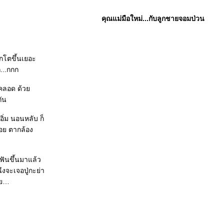
คุณแม่มือใหม่...กับลูกชายจอมป่วน
ูกโตขึ้นเยอะ
ก...กกก
ันคลอด ด้ว
ัน
อิ่ม นอนหลับ ก็
่อย ตากล้อง
ีฟันขึ้นมาแล้ว
ึงจะเจอปู่กะย่า
นี่