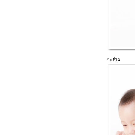
32w6d วางแผนการคลอด
32w3d อยากกินกาแฟวันละร้อยแก้ว....ง่วงเจงๆ
30w6d เป็นการขึ้นเลข 3 ที่น่ายินดีจริงๆ
วันเด็ก...พาเด็กตัวน้อยในพุงไปหาหมอ...ลั้น
ลา...
ส่บาตรส่งท้ายปีใหม่...เตรียมบ๊าย บาย 2009
25w เป๊ะเด๊ะ ตรวจคัดกรองเบาหวาน ลุ้น...ลุ้น
22w2d เริ่มดิ้นเป็นจริงเป็นจังแล้ว
20w6d ผ่านมาได้ครึ่งทางแล้ว...ดีใจนะเนี่
บินก็ได้
19w2d ใช่ลูกดิ้นหรือเปล่าเนี่
16w6d ทายจิ๊หนูเป็นปู้หญิงหรือปู้จาย...
14w2d ฉีดยาเข็มสุดท้ายแร้ว...จุ๊กกรู...รรร
13w2d เป็นหวัดซะแร้ว...วววว
12 week แล้ว เวลามันผ่านไปช้าจัง
11w2d เข็มที่ 7 แร้ว....
10w2d ฉีดยาเข็มที่ 6
9w2d Ultrasound 4D กะเค้าด้วย...
เค้าอยากออกไปเที่ยว...ววว
สู้เพื่อลูกตัวน้อย...อีกซักครั้ง
ไปหาคุณหมอครั้งแรก 5w6d