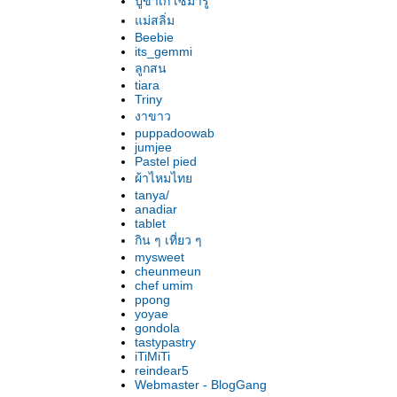
ปูขาเก เซมารู
ม่สลิ่ม
Beebie
its_gemmi
ลูกสน
tiara
Triny
งาขาว
puppadoowab
jumjee
Pastel pied
ผ้าไหมไท
tanya/
anadiar
tablet
กิน ๆ เที่ยว ๆ
mysweet
cheunmeun
chef umim
ppong
yoyae
gondola
tastypastry
iTiMiTi
reindear5
Webmaster - BlogGang