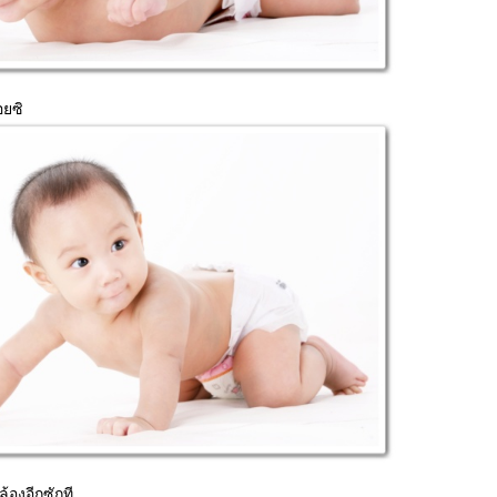
ยซิ
ล้องอีกซักที